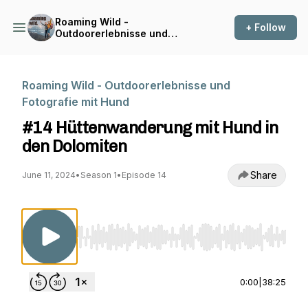
Roaming Wild -
+ Follow
Outdoorerlebnisse und
Fotografie mit Hund
Roaming Wild - Outdoorerlebnisse und
Fotografie mit Hund
#14 Hüttenwanderung mit Hund in
den Dolomiten
Share
June 11, 2024
•
Season 1
•
Episode 14
Use Left/Right to seek, Home/End to jump to st
0:00
|
38:25