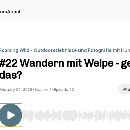
tors
About
Roaming Wild - Outdoorerlebnisse und Fotografie mit Hu
#22 Wandern mit Welpe - g
das?
S
February 04, 2025
•
Season 2
•
Episode 22
Use Left/Right to seek, Home/End to jump to start o