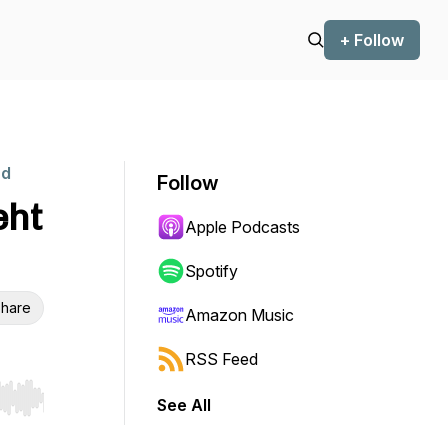
+ Follow
nd
Follow
eht
Apple Podcasts
Spotify
hare
Amazon Music
RSS Feed
See All
r end. Hold shift to jump forward or backward.