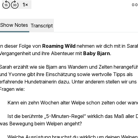
0:
Show Notes
Transcript
In dieser Folge von
Roaming Wild
nehmen wir dich mit in Sara
Vergangenheit und ihre Abenteuer mit
Baby Bjarn
.
Sarah erzählt wie sie Bjarn ans Wandern und Zelten herangefüh
und Yvonne gibt ihre Einschätzung sowie wertvolle Tipps als
erfahrende Hundetrainerin dazu. Unter anderem stellen wir uns
Fragen wie:
· Kann ein zehn Wochen alter Welpe schon zelten oder wa
· Ist die berühmte „5-Minuten-Regel“ wirklich das Maß aller 
was Bewegung beim Welpen angeht?
· Welche Ausrüstung brauchst du wirklich um deinen Welpen