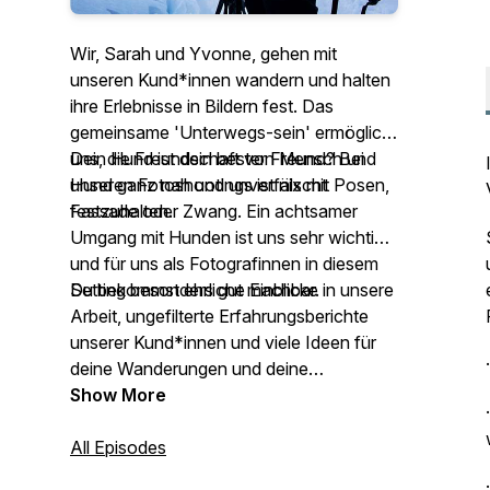
Wir, Sarah und Yvonne, gehen mit
unseren Kund*innen wandern und halten
ihre Erlebnisse in Bildern fest. Das
gemeinsame 'Unterwegs-sein' ermöglicht
uns, die Freundschaft von Mensch und
Dein Hund ist dein bester Freund? Bei
Hund ganz nah und unverfälscht
unseren Fotoshootings ist nix mit Posen,
festzuhalten.
Fassade oder Zwang. Ein achtsamer
Umgang mit Hunden ist uns sehr wichtig
und für uns als Fotografinnen in diesem
Setting besonders gut machbar.
Du bekommst ehrliche Einblicke in unsere
Arbeit, ungefilterte Erfahrungsberichte
unserer Kund*innen und viele Ideen für
deine Wanderungen und deine
Hundefotos.
Show More
All Episodes