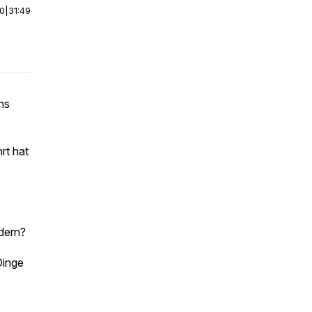
00
|
31:49
hs
rt hat
ndern?
Dinge