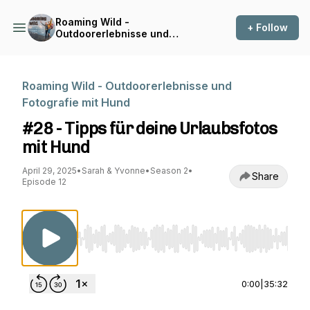
Roaming Wild -
+ Follow
Outdoorerlebnisse und
Fotografie mit Hund
Roaming Wild - Outdoorerlebnisse und
Fotografie mit Hund
#28 - Tipps für deine Urlaubsfotos
mit Hund
April 29, 2025
•
Sarah & Yvonne
•
Season 2
•
Share
Episode 12
Use Left/Right to seek, Home/End to jump to st
0:00
|
35:32