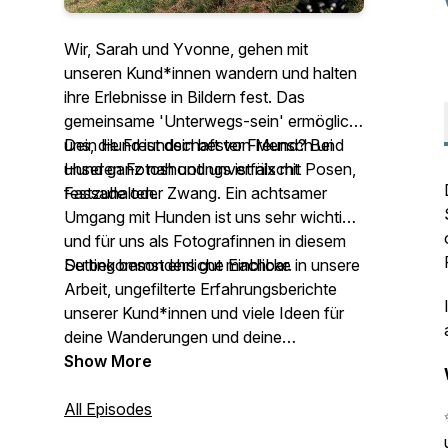
Wir, Sarah und Yvonne, gehen mit
unseren Kund*innen wandern und halten
ihre Erlebnisse in Bildern fest. Das
gemeinsame 'Unterwegs-sein' ermöglicht
uns, die Freundschaft von Mensch und
Dein Hund ist dein bester Freund? Bei
Hund ganz nah und unverfälscht
unseren Fotoshootings ist nix mit Posen,
festzuhalten.
Fassade oder Zwang. Ein achtsamer
Umgang mit Hunden ist uns sehr wichtig
und für uns als Fotografinnen in diesem
Setting besonders gut machbar.
Du bekommst ehrliche Einblicke in unsere
Arbeit, ungefilterte Erfahrungsberichte
unserer Kund*innen und viele Ideen für
deine Wanderungen und deine
Hundefotos.
Show More
All Episodes