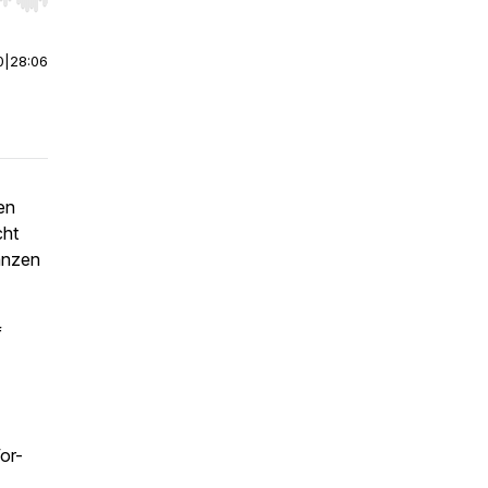
r end. Hold shift to jump forward or backward.
0
|
28:06
en
cht
anzen
f
or-