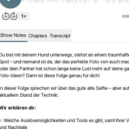
Use Left/Right to seek, Home/End to jump to start o
0:0
Show Notes
Chapters
Transcript
Du bist mit deinem Hund unterwegs, stehst an einem traumhaft
Spot – und niemand ist da, der das perfekte Foto von euch ma
oder dein Partner hat schon lange keine Lust mehr auf deine g
Foto-Ideen? Dann ist diese Folge genau für dich!
In dieser Folge sprechen wir über das gute alte Selfie – aber au
aktuellem Stand der Technik:
Wir erklären dir:
✨ Welche Auslösemöglichkeiten und Tools es gibt, samt ihrer V
und Nachteile